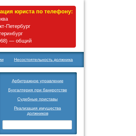
ация юриста по телефону:
сква
нкт-Петербург
атеринбург
 968) — общий
ии
Несостоятельность должника
Арбитражное управление
Бухгалтерия при банкротстве
Судебные приставы
Реализация имущества
должников