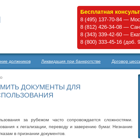
Бесплатная консульт
8 (495) 137-70-84 — Мо
8 (812) 426-34-08 — Са
8 (343) 339-42-60 — Ек
8 (800) 333-45-16 (доб.
ние должников
Ликвидация при банкротстве
Договор цесс
во
РМИТЬ ДОКУМЕНТЫ ДЛЯ
СПОЛЬЗОВАНИЯ
ьзования за рубежом часто сопровождается сложностями.
вания к легализации, переводу и заверению бумаг. Незнание
тказам в признании документов.