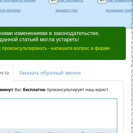
ие документы нужны
Как оформить
Как правильно
для ипотеки
банкротство
основные сред
дними изменениями в законодательстве,
анной статьей могла устареть!
 проконсультировать - напишите вопрос в форме