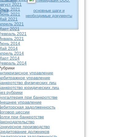
 списать
Ликвидация ООО:
Август 2021
Июль 2021
ства
основные шаги и
Июнь 2021
необходимые документы
Май 2021
Апрель 2021
Март 2021
Февраль 2021
Январь 2021
Июнь 2014
Май 2014
Апрель 2014
Март 2014
Февраль 2014
Рубрики
Антикризисное управление
Арбитражное управление
Банкротство физических лиц
Банкротство юридических лиц
Без рубрики
Бухгалтерия при банкротстве
Внешнее управление
Дебиторская задолженность
Договор цессии
Долги при банкротстве
Законодательство
Конкурсное производство
Кредитование должников
Кредиторская задолженность