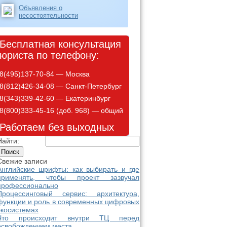
Объявления о
несостоятельности
Бесплатная консультация
юриста по телефону:
8(495)137-70-84 — Москва
8(812)426-34-08 — Санкт-Петербург
8(343)339-42-60 — Екатеринбург
8(800)333-45-16 (доб. 968) — общий
Работаем без выходных
Найти:
Свежие записи
Английские шрифты: как выбирать и где
применять, чтобы проект зазвучал
профессионально
Процессинговый сервис: архитектура,
функции и роль в современных цифровых
экосистемах
Что происходит внутри ТЦ перед
освобождением места