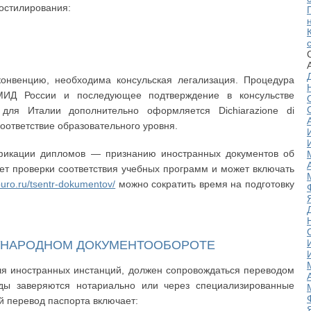
постилирования:
конвенцию, необходима консульская легализация. Процедура
МИД России и последующее подтверждение в консульстве
, для Италии дополнительно оформляется Dichiarazione di
оответствие образовательного уровня.
фикации дипломов — признанию иностранных документов об
ет проверки соответствия учебных программ и может включать
sburo.ru/tsentr-dokumentov/
можно сократить время на подготовку
УНАРОДНОМ ДОКУМЕНТООБОРОТЕ
ля иностранных инстанций, должен сопровождаться переводом
оды заверяются нотариально или через специализированные
й перевод паспорта включает: