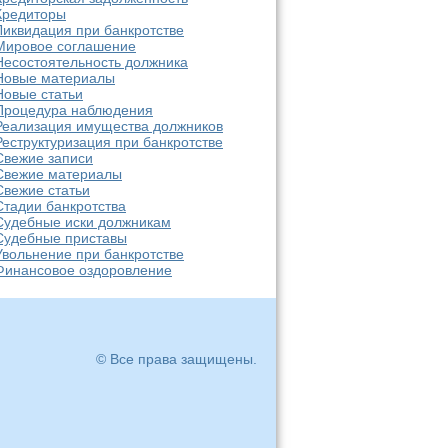
Кредиторы
Ликвидация при банкротстве
Мировое соглашение
Несостоятельность должника
Новые материалы
Новые статьи
Процедура наблюдения
Реализация имущества должников
Реструктуризация при банкротстве
Свежие записи
Свежие материалы
Свежие статьи
Стадии банкротства
Судебные иски должникам
Судебные приставы
Увольнение при банкротстве
Финансовое оздоровление
© Все права защищены.