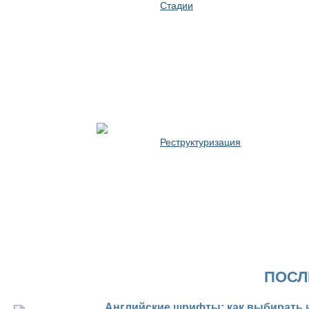
Стадии
Реструктуризация
ПОСЛ
Английские шрифты: как выбирать 