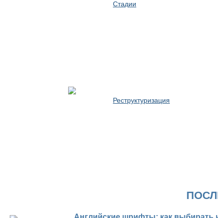
Стадии
Реструктуризация
ПОСЛ
Английские шрифты: как выбирать 