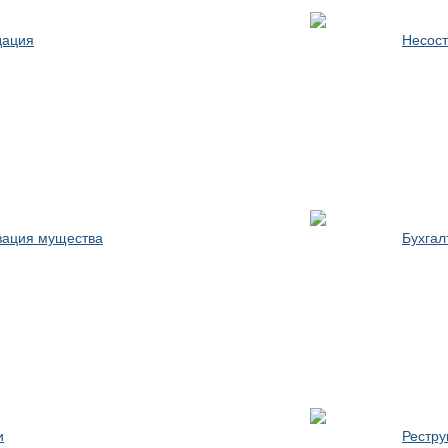
дация
Несост
зация мущества
Бухгал
и
Рестру