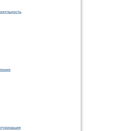
оятльность
терия
ктуризация