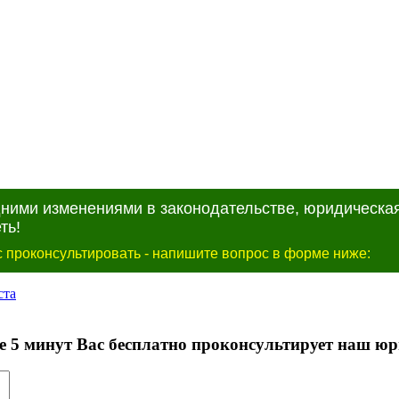
дними изменениями в законодательстве, юридическа
ть!
 проконсультировать - напишите вопрос в форме ниже: