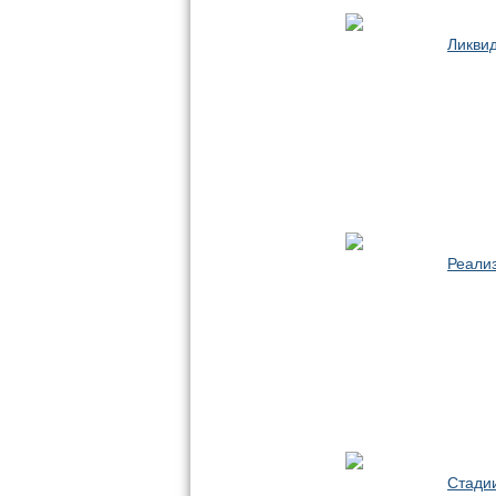
Ликви
Реали
Стади