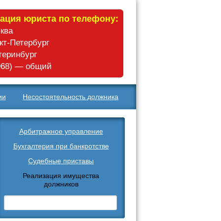
ация юриста по телефону:
сква
нкт-Петербург
атеринбург
 968) — общий
ии
Несостоятельность должника
Арбитражное управление
Бухгалтерия при банкротстве
Судебные приставы
Реализация имущества
должников