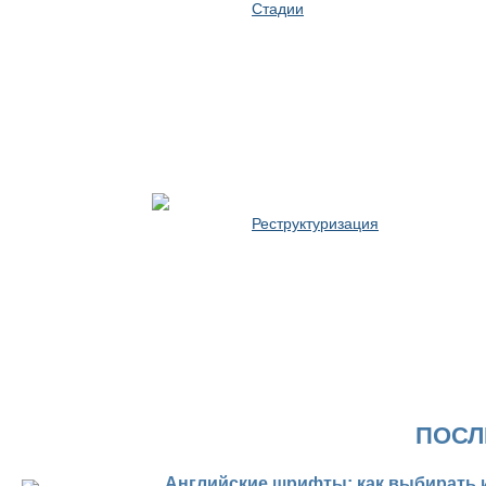
Стадии
Реструктуризация
ПОСЛ
Английские шрифты: как выбирать 