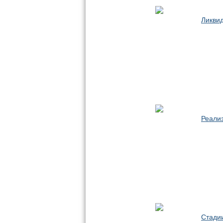
Ликви
Реали
Стади