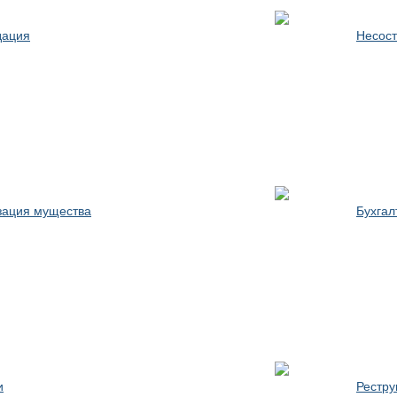
дация
Несост
зация мущества
Бухгал
и
Рестру