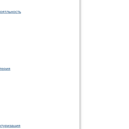
оятльность
терия
ктуризация