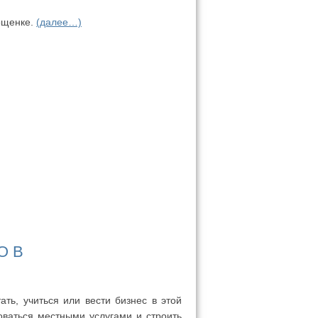
ощенке.
(далее…)
О В
ть, учиться или вести бизнес в этой
оваться местными услугами и строить