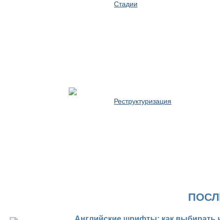
Стадии
Реструктуризация
ПОСЛ
Английские шрифты: как выбирать 