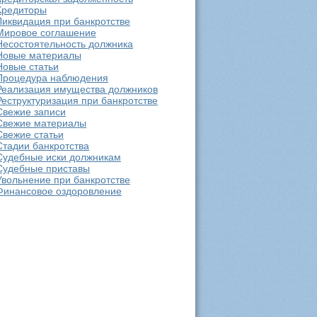
Кредиторы
Ликвидация при банкротстве
Мировое соглашение
Несостоятельность должника
Новые материалы
Новые статьи
Процедура наблюдения
Реализация имущества должников
Реструктуризация при банкротстве
Свежие записи
Свежие материалы
Свежие статьи
Стадии банкротства
Судебные иски должникам
Судебные приставы
Увольнение при банкротстве
Финансовое оздоровление