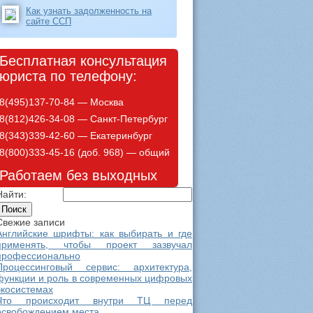
Как узнать задолженность на
сайте ССП
Бесплатная консультация
юриста по телефону:
8(495)137-70-84 — Москва
8(812)426-34-08 — Санкт-Петербург
8(343)339-42-60 — Екатеринбург
8(800)333-45-16 (доб. 968) — общий
Работаем без выходных
Найти:
Свежие записи
Английские шрифты: как выбирать и где
применять, чтобы проект зазвучал
профессионально
Процессинговый сервис: архитектура,
функции и роль в современных цифровых
экосистемах
Что происходит внутри ТЦ перед
освобождением места