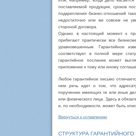
Или, например, когда дело касается 
поставляемой продукции, сроков по
подкрепления бизнес-отношений тако
недостаточно или же совсем не ув
стороной договора.
Однако в настоящий момент к пра
прибегают практически все бизнесм
уравновешенным. Гарантийное изв
соответствует в полной мере стат
гарантийное послание может выгля
приложение к тому или иному соглаш
Любое гарантийное письмо отличается
нем речь идет о том, что адресат
поручению имеющих те или иные дел
или физического лица. Здесь в обязат
и, по необходимости, может быть опи
Вернуться к оглавлению
СТРУКТУРА ГАРАНТИЙНОГО