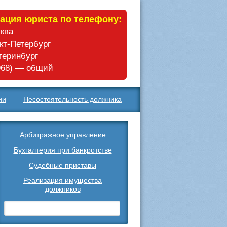
ация юриста по телефону:
сква
нкт-Петербург
атеринбург
 968) — общий
ии
Несостоятельность должника
Арбитражное управление
Бухгалтерия при банкротстве
Судебные приставы
Реализация имущества
должников