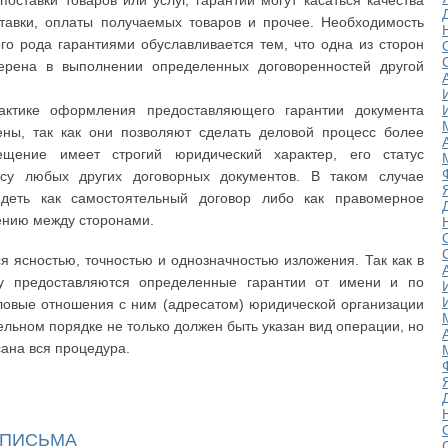
поставки товаров или услуг, гарантии могут касаться качества
ставки, оплаты получаемых товаров и прочее. Необходимость
го рода гарантиями обуславливается тем, что одна из сторон
ерена в выполнении определенных договоренностей другой
ктике оформления предоставляющего гарантии документа
ены, так как они позволяют сделать деловой процесс более
ещение имеет строгий юридический характер, его статус
усу любых других договорных документов. В таком случае
деть как самостоятельный договор либо как правомерное
ению между сторонами.
 ясностью, точностью и однозначностью изложения. Так как в
у предоставляются определенные гарантии от имени и по
овые отношения с ним (адресатом) юридической организации
ельном порядке не только должен быть указан вид операции, но
сана вся процедура.
 ПИСЬМА