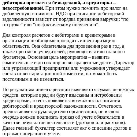
дебиторка признается безнадежной, а кредиторка –
невостребованной.
При этом нужно помнить про налог на
добавленную стоимость. НДС при списании дебиторской
задолженности зависит от порядка признания выручки: “по
отгрузке” или “по фактическому получению”.
Для контроля расчетов с дебиторами и кредиторами в
организации необходимо проводить инвентаризацию
обязательств. Она обязательна для проведения раз в год, а
также при смене учредителей, руководителя или главного
бухгалтера. Основная цель мероприятия – выявить
сомнительные и до сих пор не возвращенные долги. Директор
или управляющий предприятия или учреждения утверждает
состав инвентаризационной комиссии, он может быть
постоянным и не изменяться.
По результатам инвентаризации выявляются суммы денежных
средств, которые вряд ли будут взысканы и истребованы
кредиторами, то есть появляется возможность списания
дебиторской и кредиторской задолженности. Отчетность
предоставляется руководителю организации, он в свою
очередь должен подписать приказ об учете обязательств в
качестве результатов деятельности (доходов или расходов).
Далее главный бухгалтер составляет акт о списании долгов и
отражает операции в учете.