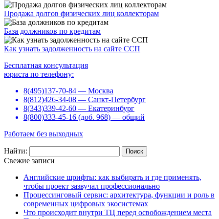
Продажа долгов физических лиц коллекторам
База должников по кредитам
Как узнать задолженность на сайте ССП
Бесплатная консультация
юриста по телефону:
8(495)137-70-84 — Москва
8(812)426-34-08 — Санкт-Петербург
8(343)339-42-60 — Екатеринбург
8(800)333-45-16 (доб. 968) — общий
Работаем без выходных
Найти:
Свежие записи
Английские шрифты: как выбирать и где применять,
чтобы проект зазвучал профессионально
Процессинговый сервис: архитектура, функции и роль в
современных цифровых экосистемах
Что происходит внутри ТЦ перед освобождением места