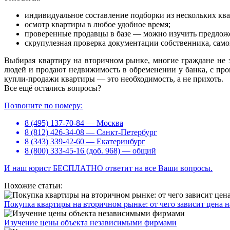
индивидуальное составление подборки из нескольких кв
осмотр квартиры в любое удобное время;
проверенные продавцы в базе — можно изучить предложе
скрупулезная проверка документации собственника, сам
Выбирая квартиру на вторичном рынке, многие граждане не 
людей и продают недвижимость в обременении у банка, с пр
купли-продажи квартиры — это необходимость, а не прихоть.
Все ещё остались вопросы?
Позвоните по номеру:
8 (495) 137-70-84 — Москва
8 (812) 426-34-08 — Санкт-Петербург
8 (343) 339-42-60 — Екатеринбург
8 (800) 333-45-16 (доб. 968) — общий
И наш юрист БЕСПЛАТНО ответит на все Ваши вопросы.
Похожие статьи:
Покупка квартиры на вторичном рынке: от чего зависит цена 
Изучение цены объекта независимыми фирмами