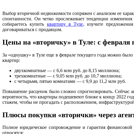
Выбор вторичной недвижимости сопряжен с анализом ее харак
спонтанности. Он четко прослеживает тенденции изменения 
собираетесь купить
квартиру в Туле
, изучите предложения
договариваться с продавцом.
Цены на «вторичку» в Туле: с февраля п
За «однушку» в Туле еще в феврале текущего года можно было 
квартир:
двухкомнатные — с 6,6 млн руб. до 8,15 миллиона;
трехкомнатные — с 9,05 млн руб. до 10,7 миллиона;
с четырьмя, пятью комнатами — с 9,9 до 11,2 млн руб.
Повышение расценок было сложно спрогнозировать. Сейчас а
вероятность, что квартиры подешевеют ближе к концу 2022 го
стажем, чтобы не прогадать с расположением, инфраструктур
Плюсы покупки «вторички» через аген
Полное юридическое сопровождение и гарантия финансовой 
относятся: