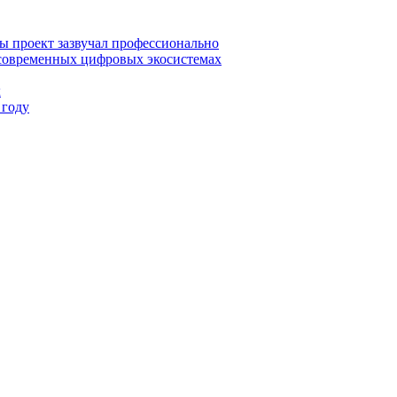
ы проект зазвучал профессионально
 современных цифровых экосистемах
х
 году