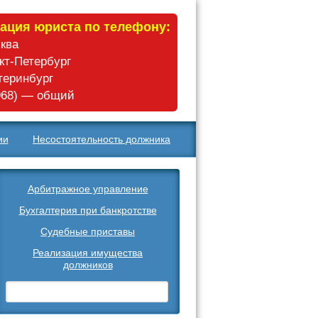
ация юриста по телефону:
сква
нкт-Петербург
атеринбург
 968) — общий
ии
Несостоятельность должника
Арбитражное управление
Бухгалтерия при банкротстве
Судебные приставы
Реализация имущества
должников