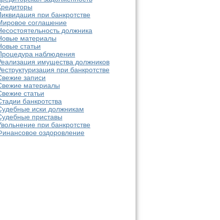
Кредиторы
Ликвидация при банкротстве
Мировое соглашение
Несостоятельность должника
Новые материалы
Новые статьи
Процедура наблюдения
Реализация имущества должников
Реструктуризация при банкротстве
Свежие записи
Свежие материалы
Свежие статьи
Стадии банкротства
Судебные иски должникам
Судебные приставы
Увольнение при банкротстве
Финансовое оздоровление