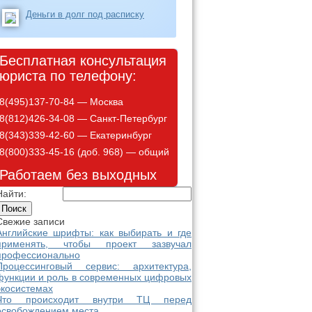
Деньги в долг под расписку
Бесплатная консультация
юриста по телефону:
8(495)137-70-84 — Москва
8(812)426-34-08 — Санкт-Петербург
8(343)339-42-60 — Екатеринбург
8(800)333-45-16 (доб. 968) — общий
Работаем без выходных
Найти:
Свежие записи
Английские шрифты: как выбирать и где
применять, чтобы проект зазвучал
профессионально
Процессинговый сервис: архитектура,
функции и роль в современных цифровых
экосистемах
Что происходит внутри ТЦ перед
освобождением места