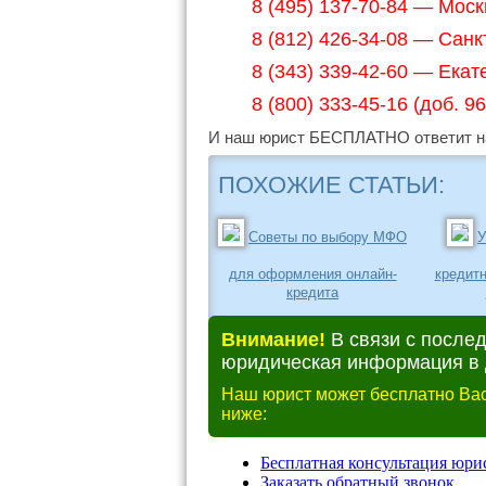
8 (495) 137-70-84 — Моск
8 (812) 426-34-08 — Санк
8 (343) 339-42-60 — Екат
8 (800) 333-45-16 (доб. 
И наш юрист БЕСПЛАТНО ответит на
ПОХОЖИЕ СТАТЬИ:
Советы по выбору МФО
У
для оформления онлайн-
кредитн
кредита
Внимание!
В связи с после
юридическая информация в д
Наш юрист может бесплатно Вас
ниже: