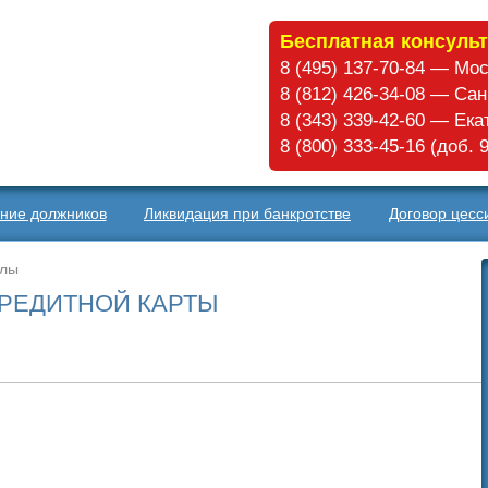
Бесплатная консульт
8 (495) 137-70-84 — Мо
8 (812) 426-34-08 — Са
8 (343) 339-42-60 — Ек
8 (800) 333-45-16 (доб.
ние должников
Ликвидация при банкротстве
Договор цесс
алы
КРЕДИТНОЙ КАРТЫ