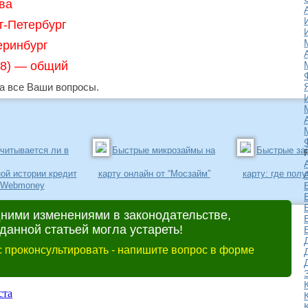
ва
т-Петербург
еринбург
968) — общий
 все Ваши вопросы.
читывается ли в
Быстрые микрозаймы на
Быстрые за
ой истории кредит
карту онлайн от “Мосзайм”
карту: где полу
Webmoney
дними изменениями в законодательстве,
анной статьей могла устареть!
 проконсультировать - напишите вопрос в форме