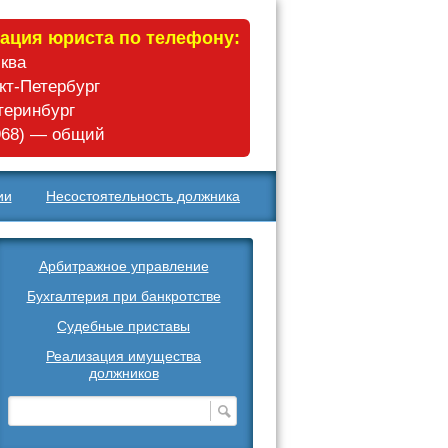
ация юриста по телефону:
сква
нкт-Петербург
атеринбург
 968) — общий
ии
Несостоятельность должника
Арбитражное управление
Бухгалтерия при банкротстве
Судебные приставы
Реализация имущества
должников