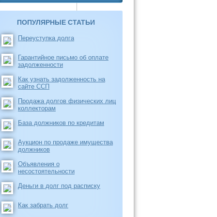
ПОПУЛЯРНЫЕ СТАТЬИ
Переуступка долга
Гарантийное письмо об оплате
задолженности
Как узнать задолженность на
сайте ССП
Продажа долгов физических лиц
коллекторам
База должников по кредитам
Аукцион по продаже имущества
должников
Объявления о
несостоятельности
Деньги в долг под расписку
Как забрать долг