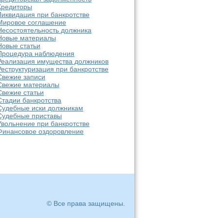
Кредиторы
Ликвидация при банкротстве
Мировое соглашение
Несостоятельность должника
Новые материалы
Новые статьи
Процедура наблюдения
Реализация имущества должников
Реструктуризация при банкротстве
Свежие записи
Свежие материалы
Свежие статьи
Стадии банкротства
Судебные иски должникам
Судебные приставы
Увольнение при банкротстве
Финансовое оздоровление
© Все права защищены.