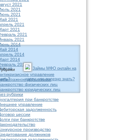
Август 2021
Июль 2021
Июнь 2021
Май 2021
Апрель 2021
Март 2021
Февраль 2021
Январь 2021
Июнь 2014
Май 2014
Апрель 2014
Март 2014
Февраль 2014
ймы на
Займы МФО онлайн на
Рубрики
Антикризисное управление
чить?
карту: что полезно знать?
Арбитражное управление
Банкротство физических лиц
Банкротство юридических лиц
Без рубрики
Бухгалтерия при банкротстве
Внешнее управление
Дебиторская задолженность
Договор цессии
Долги при банкротстве
Законодательство
Конкурсное производство
Кредитование должников
Кредиторская задолженность