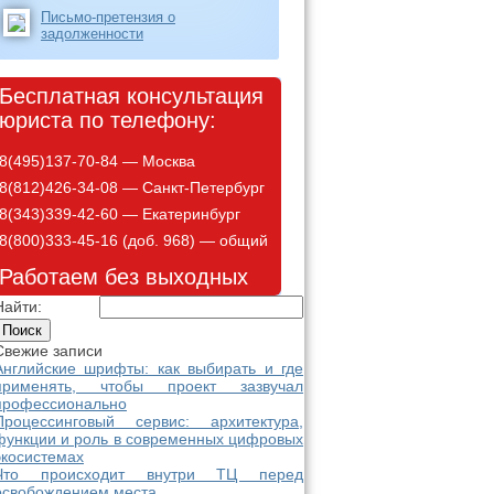
Письмо-претензия о
задолженности
Бесплатная консультация
юриста по телефону:
8(495)137-70-84 — Москва
8(812)426-34-08 — Санкт-Петербург
8(343)339-42-60 — Екатеринбург
8(800)333-45-16 (доб. 968) — общий
Работаем без выходных
Найти:
Свежие записи
Английские шрифты: как выбирать и где
применять, чтобы проект зазвучал
профессионально
Процессинговый сервис: архитектура,
функции и роль в современных цифровых
экосистемах
Что происходит внутри ТЦ перед
освобождением места