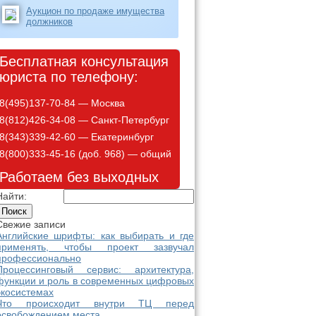
Аукцион по продаже имущества
должников
Бесплатная консультация
юриста по телефону:
8(495)137-70-84 — Москва
8(812)426-34-08 — Санкт-Петербург
8(343)339-42-60 — Екатеринбург
8(800)333-45-16 (доб. 968) — общий
Работаем без выходных
Найти:
Свежие записи
Английские шрифты: как выбирать и где
применять, чтобы проект зазвучал
профессионально
Процессинговый сервис: архитектура,
функции и роль в современных цифровых
экосистемах
Что происходит внутри ТЦ перед
освобождением места