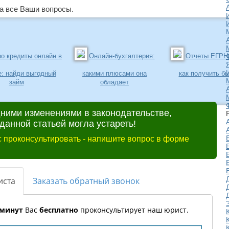
 все Ваши вопросы.
о кредиты онлайн в
Онлайн-бухгалтерия:
Отчеты ЕГРН 
е: найди выгодный
какими плюсами она
как получить б
займ
обладает
дними изменениями в законодательстве,
анной статьей могла устареть!
 проконсультировать - напишите вопрос в форме