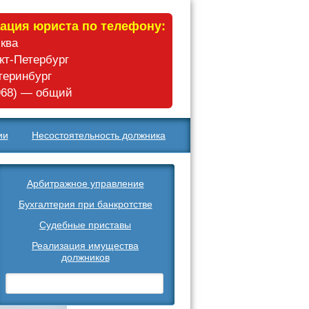
ация юриста по телефону:
сква
нкт-Петербург
атеринбург
 968) — общий
ии
Несостоятельность должника
Арбитражное управление
Бухгалтерия при банкротстве
Судебные приставы
Реализация имущества
должников