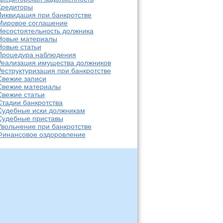
Кредиторы
Ликвидация при банкротстве
Мировое соглашение
Несостоятельность должника
Новые материалы
Новые статьи
Процедура наблюдения
Реализация имущества должников
Реструктуризация при банкротстве
Свежие записи
Свежие материалы
Свежие статьи
Стадии банкротства
Судебные иски должникам
Судебные приставы
Увольнение при банкротстве
Финансовое оздоровление