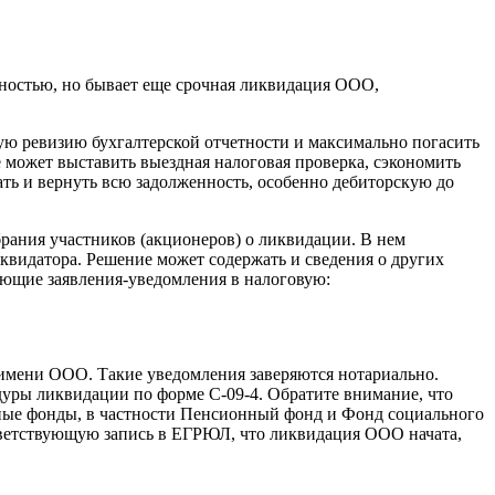
ностью, но бывает еще срочная ликвидация ООО,
ую ревизию бухгалтерской отчетности и максимально погасить
может выставить выездная налоговая проверка, сэкономить
вать и вернуть всю задолженность, особенно дебиторскую до
ания участников (акционеров) о ликвидации. В нем
квидатора. Решение может содержать и сведения о других
ующие заявления-уведомления в налоговую:
 имени ООО. Такие уведомления заверяются нотариально.
дуры ликвидации по форме С-09-4. Обратите внимание, что
тные фонды, в частности Пенсионный фонд и Фонд социального
ответствующую запись в ЕГРЮЛ, что ликвидация ООО начата,