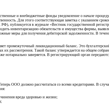
арственные и внебюджетные фонды уведомление о начале процед
енность. Для этого соответствующая заметка с указанием сроков
ГК РФ), публикуется в журнале «Вестник государственной регис
дить инвентаризацию обязательств и имущества фирмы, выявляе
жные меры для получения дебиторской задолженности. В течени
вляет промежуточный ликвидационный баланс. Это бухгалтерски
ах их рассмотрения. Такой баланс утверждается на общем собран
оже нотариально заверяется. В регистрирующий орган передают
Теперь ООО должно рассчитаться со всеми кредиторами. В случа
ия:
ичинения вреда здоровью и жизни;
;