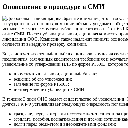
Оповещение о процедуре в СМИ
Обратите внимание, что в госуд
государственных органов, компании обязаны уведомить обществ
меньше 2 месяцев с момента публикации согласно п. 1 ст. 63 
сайте СМИ. После публикации ликвидационная комиссия прово
ликвидации ООО. Комиссии также надлежит принять все возмо
осуществит выездную проверку компании.
Когда истечет заявленный в публикации срок, комиссия соста
предприятия, заявленных кредиторами требованиях и результат
уведомление об утверждении ПЛБ по форме Р15003, которое т
промежуточный ликвидационный баланс;
решение об его утверждении;
заявление по форме Р15003;
подтверждение публикации в СМИ.
В течение 3 дней ФНС выдает свидетельство об уведомлении. 
долгов, ГК РФ устанавливает следующую очередность погашен
граждане, перед которыми несется ответственность за пр
зарплата, пособия, вознаграждения и премии сотрудникам
долги перед бюджетом и внебюджетными фондами;