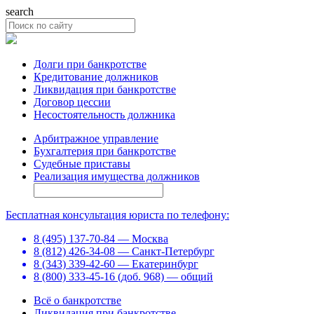
search
Долги при банкротстве
Кредитование должников
Ликвидация при банкротстве
Договор цессии
Несостоятельность должника
Арбитражное управление
Бухгалтерия при банкротстве
Судебные приставы
Реализация имущества должников
Бесплатная консультация юриста по телефону:
8 (495) 137-70-84 — Москва
8 (812) 426-34-08 — Санкт-Петербург
8 (343) 339-42-60 — Екатеринбург
8 (800) 333-45-16 (доб. 968) — общий
Всё о банкротстве
Ликвидация при банкротстве