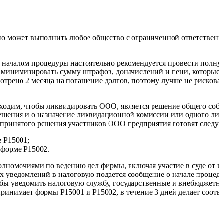
но может выполнить любое общество с ограниченной ответствен
 началом процедуры настоятельно рекомендуется провести полн
 минимизировать сумму штрафов, доначислений и пени, которые 
смотрено 2 месяца на погашение долгов, поэтому лучше не риско
одим, чтобы ликвидировать ООО, является решение общего собр
решения и о назначение ликвидационной комиссии или одного ли
 принятого решения участников ООО предприятия готовят след
 Р15001;
 форме Р15002.
олномочиями по ведению дел фирмы, включая участие в суде от
х уведомлений в налоговую подается сообщение о начале проце
тобы уведомить налоговую службу, государственные и внебюдже
принимает формы Р15001 и Р15002, в течение 3 дней делает со