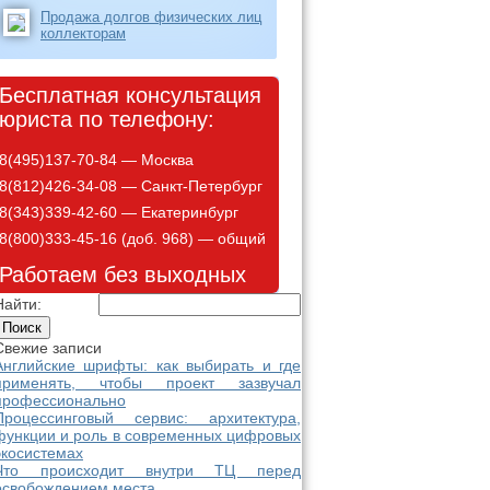
Продажа долгов физических лиц
коллекторам
Бесплатная консультация
юриста по телефону:
8(495)137-70-84 — Москва
8(812)426-34-08 — Санкт-Петербург
8(343)339-42-60 — Екатеринбург
8(800)333-45-16 (доб. 968) — общий
Работаем без выходных
Найти:
Свежие записи
Английские шрифты: как выбирать и где
применять, чтобы проект зазвучал
профессионально
Процессинговый сервис: архитектура,
функции и роль в современных цифровых
экосистемах
Что происходит внутри ТЦ перед
освобождением места