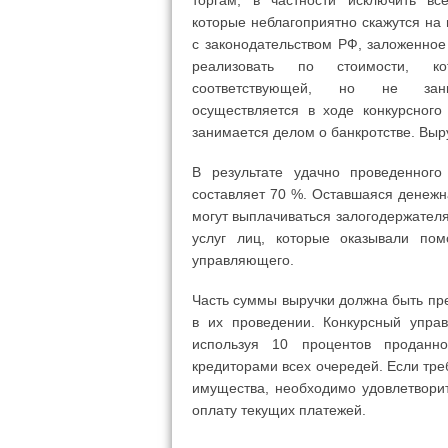
торгам, в частности исключить вс
которые неблагоприятно скажутся на 
с законодательством РФ, заложенно
реализовать по стоимости, к
соответствующей, но не зани
осуществляется в ходе конкурсного
занимается делом о банкротстве. Выр
В результате удачно проведенного
составляет 70 %. Оставшаяся денежна
могут выплачиваться залогодержателя
услуг лиц, которые оказывали по
управляющего.
Часть суммы выручки должна быть пре
в их проведении. Конкурсный упра
используя 10 процентов проданн
кредиторами всех очередей. Если тре
имущества, необходимо удовлетворит
оплату текущих платежей.