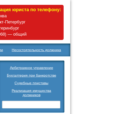
ация юриста по телефону:
сква
нкт-Петербург
атеринбург
 968) — общий
ии
Несостоятельность должника
Арбитражное управление
Бухгалтерия при банкротстве
Судебные приставы
Реализация имущества
должников