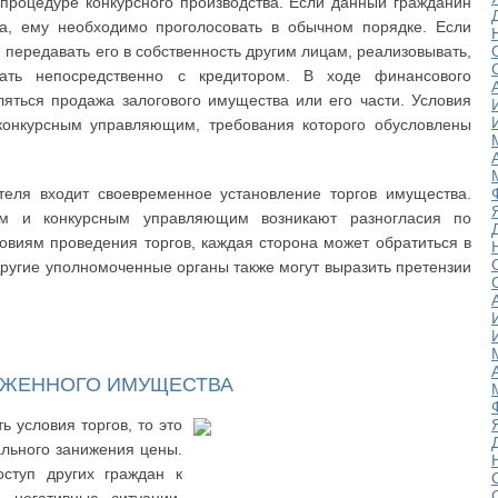
процедуре конкурсного производства. Если данный гражданин
ора, ему необходимо проголосовать в обычном порядке. Если
 передавать его в собственность другим лицам, реализовывать,
ать непосредственно с кредитором. В ходе финансового
яться продажа залогового имущества или его части. Условия
 конкурсным управляющим, требования которого обусловлены
теля входит своевременное установление торгов имущества.
ом и конкурсным управляющим возникают разногласия по
овиям проведения торгов, каждая сторона может обратиться в
ругие уполномоченные органы также могут выразить претензии
ОЖЕННОГО ИМУЩЕСТВА
 условия торгов, то это
льного занижения цены.
оступ других граждан к