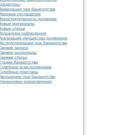
Кредиторы
Ликвидация при банкротстве
Мировое соглашение
Несостоятельность должника
Новые материалы
Новые статьи
Процедура наблюдения
Реализация имущества должников
Реструктуризация при банкротстве
Свежие записи
Свежие материалы
Свежие статьи
Стадии банкротства
Судебные иски должникам
Судебные приставы
Увольнение при банкротстве
Финансовое оздоровление