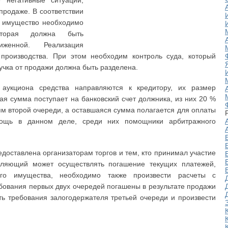
е негативные ситуации,
продаже. В соответствии
е имущество необходимо
оторая должна быть
женной. Реализация
 производства. При этом необходим контроль суда, который
учка от продажи должна быть разделена.
 аукциона средства направляются к кредитору, их размер
я сумма поступает на банковский счет должника, из них 20 %
м второй очереди, а оставшаяся сумма полагается для оплаты
мощь в данном деле, среди них помощники арбитражного
доставлена организаторам торгов и тем, кто принимал участие
вляющий может осуществлять погашение текущих платежей,
ого имущества, необходимо также произвести расчеты с
бования первых двух очередей погашены в результате продажи
ь требования залогодержателя третьей очереди и произвести