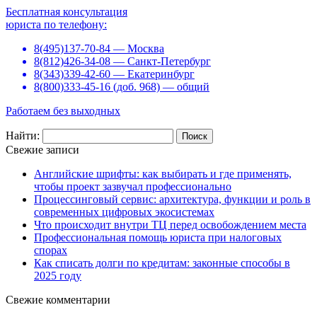
Бесплатная консультация
юриста по телефону:
8(495)137-70-84 — Москва
8(812)426-34-08 — Санкт-Петербург
8(343)339-42-60 — Екатеринбург
8(800)333-45-16 (доб. 968) — общий
Работаем без выходных
Найти:
Свежие записи
Английские шрифты: как выбирать и где применять,
чтобы проект зазвучал профессионально
Процессинговый сервис: архитектура, функции и роль в
современных цифровых экосистемах
Что происходит внутри ТЦ перед освобождением места
Профессиональная помощь юриста при налоговых
спорах
Как списать долги по кредитам: законные способы в
2025 году
Свежие комментарии