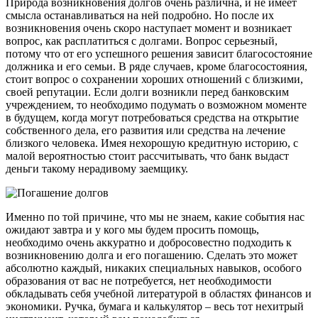
Природа возникновения долгов очень различна, и не имеет
смысла останавливаться на ней подробно. Но после их
возникновения очень скоро наступает момент и возникает
вопрос, как расплатиться с долгами. Вопрос серьезный,
потому что от его успешного решения зависит благосостояние
должника и его семьи. В ряде случаев, кроме благосостояния,
стоит вопрос о сохранении хороших отношений с близкими,
своей репутации. Если долги возникли перед банковским
учреждением, то необходимо подумать о возможном моменте
в будущем, когда могут потребоваться средства на открытие
собственного дела, его развития или средства на лечение
близкого человека. Имея нехорошую кредитную историю, с
малой вероятностью стоит рассчитывать, что банк выдаст
деньги такому нерадивому заемщику.
Именно по той причине, что мы не знаем, какие события нас
ожидают завтра и у кого мы будем просить помощь,
необходимо очень аккуратно и добросовестно подходить к
возникновению долга и его погашению. Сделать это может
абсолютно каждый, никаких специальных навыков, особого
образования от вас не потребуется, нет необходимости
обкладывать себя учебной литературой в областях финансов и
экономики. Ручка, бумага и калькулятор – весь тот нехитрый