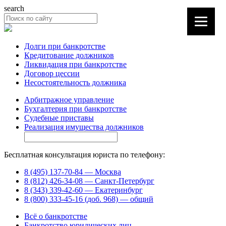
search
Долги при банкротстве
Кредитование должников
Ликвидация при банкротстве
Договор цессии
Несостоятельность должника
Арбитражное управление
Бухгалтерия при банкротстве
Судебные приставы
Реализация имущества должников
Бесплатная консультация юриста по телефону:
8 (495) 137-70-84 — Москва
8 (812) 426-34-08 — Санкт-Петербург
8 (343) 339-42-60 — Екатеринбург
8 (800) 333-45-16 (доб. 968) — общий
Всё о банкротстве
Банкротство юридических лиц