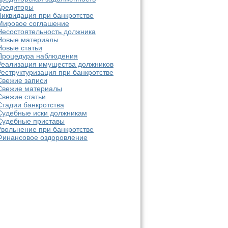
Кредиторы
Ликвидация при банкротстве
Мировое соглашение
Несостоятельность должника
Новые материалы
Новые статьи
Процедура наблюдения
Реализация имущества должников
Реструктуризация при банкротстве
Свежие записи
Свежие материалы
Свежие статьи
Стадии банкротства
Судебные иски должникам
Судебные приставы
Увольнение при банкротстве
Финансовое оздоровление