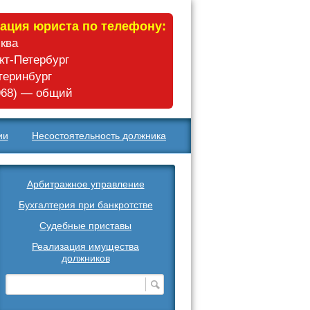
ация юриста по телефону:
сква
нкт-Петербург
атеринбург
 968) — общий
ии
Несостоятельность должника
Арбитражное управление
Бухгалтерия при банкротстве
Судебные приставы
Реализация имущества
должников