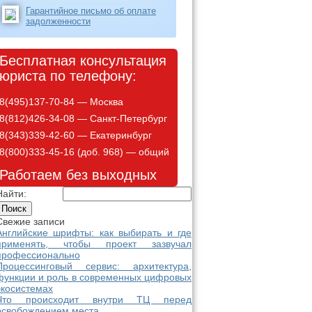
Гарантийное письмо об оплате
задолженности
Бесплатная консультация
юриста по телефону:
8(495)137-70-84 — Москва
8(812)426-34-08 — Санкт-Петербург
8(343)339-42-60 — Екатеринбург
8(800)333-45-16 (доб. 968) — общий
Работаем без выходных
Найти:
Свежие записи
Английские шрифты: как выбирать и где
применять, чтобы проект зазвучал
профессионально
Процессинговый сервис: архитектура,
функции и роль в современных цифровых
экосистемах
Что происходит внутри ТЦ перед
освобождением места