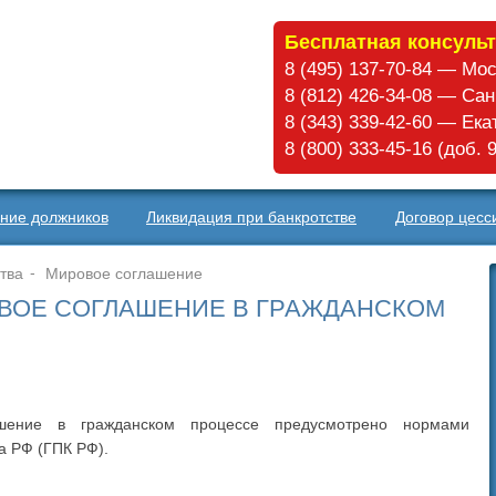
Бесплатная консульт
8 (495) 137-70-84 — Мо
8 (812) 426-34-08 — Са
8 (343) 339-42-60 — Ек
8 (800) 333-45-16 (доб.
ние должников
Ликвидация при банкротстве
Договор цесс
тва
Мировое соглашение
ОВОЕ СОГЛАШЕНИЕ В ГРАЖДАНСКОМ
шение в гражданском процессе предусмотрено нормами
а РФ (ГПК РФ).