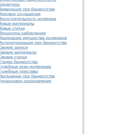
Кредиторы
Ликвидация при банкротстве
Мировое соглашение
Несостоятельность должника
Новые материалы
Новые статьи
Процедура наблюдения
Реализация имущества должников
Реструктуризация при банкротстве
Свежие записи
Свежие материалы
Свежие статьи
Стадии банкротства
Судебные иски должникам
Судебные приставы
Увольнение при банкротстве
Финансовое оздоровление