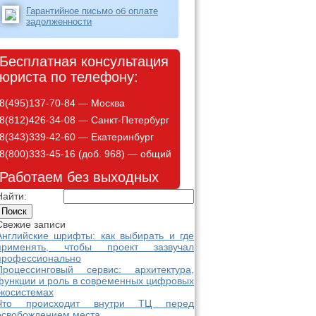
Гарантийное письмо об оплате
задолженности
Бесплатная консультация
юриста по телефону:
8(495)137-70-84 — Москва
8(812)426-34-08 — Санкт-Петербург
8(343)339-42-60 — Екатеринбург
8(800)333-45-16 (доб. 968) — общий
Работаем без выходных
Найти:
Свежие записи
Английские шрифты: как выбирать и где
применять, чтобы проект зазвучал
профессионально
Процессинговый сервис: архитектура,
функции и роль в современных цифровых
экосистемах
Что происходит внутри ТЦ перед
освобождением места