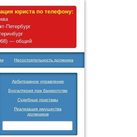
ация юриста по телефону:
сква
нкт-Петербург
атеринбург
 968) — общий
ии
Несостоятельность должника
Арбитражное управление
Бухгалтерия при банкротстве
Судебные приставы
Реализация имущества
должников