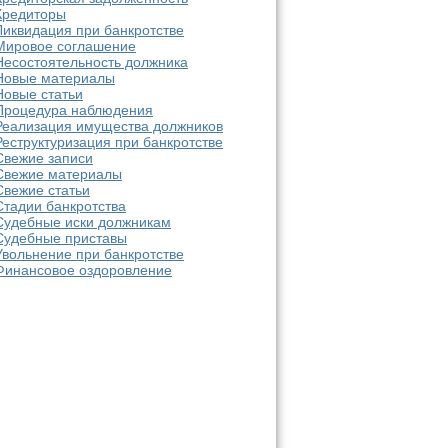
Кредиторы
Ликвидация при банкротстве
Мировое соглашение
Несостоятельность должника
Новые материалы
Новые статьи
Процедура наблюдения
Реализация имущества должников
Реструктуризация при банкротстве
Свежие записи
Свежие материалы
Свежие статьи
Стадии банкротства
Судебные иски должникам
Судебные приставы
Увольнение при банкротстве
Финансовое оздоровление