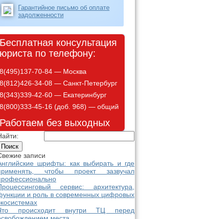
Гарантийное письмо об оплате
задолженности
Бесплатная консультация
юриста по телефону:
8(495)137-70-84 — Москва
8(812)426-34-08 — Санкт-Петербург
8(343)339-42-60 — Екатеринбург
8(800)333-45-16 (доб. 968) — общий
Работаем без выходных
Найти:
Свежие записи
Английские шрифты: как выбирать и где
применять, чтобы проект зазвучал
профессионально
Процессинговый сервис: архитектура,
функции и роль в современных цифровых
экосистемах
Что происходит внутри ТЦ перед
освобождением места