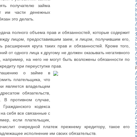
ять получателю займа
ат им части денежных
бязан это делать.
редача полного объема прав и обязанностей, которые содержит
ежду лицом, предоставившим заем, и лицом, получившим его,
ь расширения круга таких прав и обязанностей. Кроме того,
ий от одного лица к другому не должен оказывать негативного
, например, на него не могут быть возложены обязанности по
кредиту при переуступке прав.
глашению о займе в
омить плательщика, что
пки является владельцем
дресатом обязательств,
. В противном случае,
 Гражданского кодекса
на себя все связанные с
имер, если плательщик,
ечислит очередной платеж прежнему кредитору, такое его
надлежащее исполнение им своих обязательств.