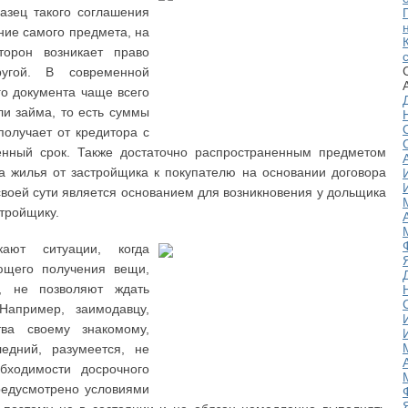
азец такого соглашения
ние самого предмета, на
торон возникает право
угой. В современной
го документа чаще всего
ли займа, то есть суммы
получает от кредитора с
енный срок. Также достаточно распространенным предметом
а жилья от застройщика к покупателю на основании договора
 своей сути является основанием для возникновения у дольщика
тройщику.
ают ситуации, когда
ающего получения вещи,
, не позволяют ждать
Например, заимодавцу,
ва своему знакомому,
ледний, разумеется, не
бходимости досрочного
редусмотрено условиями