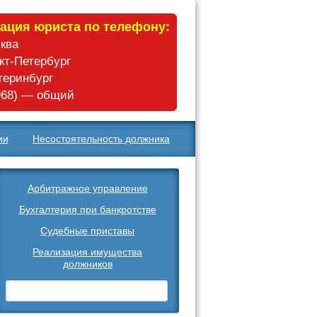
ация юриста по телефону:
сква
нкт-Петербург
атеринбург
 968) — общий
ии
Несостоятельность должника
Арбитражное управление
Бухгалтерия при банкротстве
Судебные приставы
Реализация имущества
должников