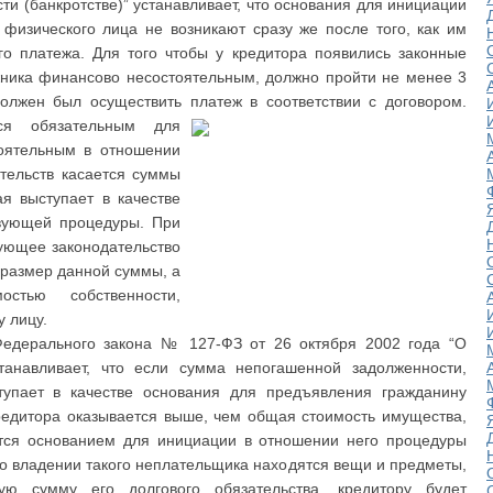
ти (банкротстве)” устанавливает, что основания для инициации
физического лица не возникают сразу же после того, как им
о платежа. Для того чтобы у кредитора появились законные
жника финансово несостоятельным, должно пройти не менее 3
должен был осуществить платеж в соответствии с договором.
тся обязательным для
тоятельным в отношении
тельств касается суммы
я выступает в качестве
твующей процедуры. При
вующее законодательство
 размер данной суммы, а
тью собственности,
 лицу.
3 Федерального закона № 127-ФЗ от 26 октября 2002 года “О
устанавливает, что если сумма непогашенной задолженности,
тупает в качестве основания для предъявления гражданину
редитора оказывается выше, чем общая стоимость имущества,
ется основанием для инициации в отношении него процедуры
 во владении такого неплательщика находятся вещи и предметы,
ю сумму его долгового обязательства, кредитору будет