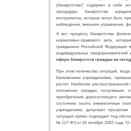
(банкротстве)” содержит в себе и
процедуры банкротства юридич
инструменты, которые могут быть пр
наблюдение, внешнее управление, фин
А вот процессу банкротства физич
нормативно-правового акта, котор
гражданина Российской Федерации в
индивидуальных предпринимателей и
сфере банкротств граждан на сего
При этом количество ситуаций, когд
банковскими учреждениями, превыш
растет. Наиболее распространенной
положения граждан, получивших о
приобретение дорогостоящего автом
состоянии гасить ежемесячные пла
учреждением, допускает просрочки
ситуация прямо подпадает под обстоя
№ 127-ФЗ от 26 октября 2002 года “О 