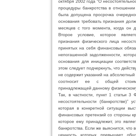
октября 2002 года “О несостоятельнос
процедуры банкротства в отношении 
была допущена просрочка очередног
основания требовать признания дол
месяцев с того момента, когда он 
Второе условие, которое являе
признания физического лица несос
принятых на себя финансовых обяза
непогашенной задолженности, котора
основания для инициации соответс
этом следует подчеркнуть, что дейст
не содержит указаний на абсолютный
соотносит ее с общей стоимос
принадлежащей данному физическому
Так, в частности, пункт 1 статьи 
несостоятельности (банкротстве)” 
которая в конкретной ситуации выс
финансовых претензий со стороны к
которое ему принадлежит, это явля
банкротства. Если же выяснится, что
ценность которых превышает общу