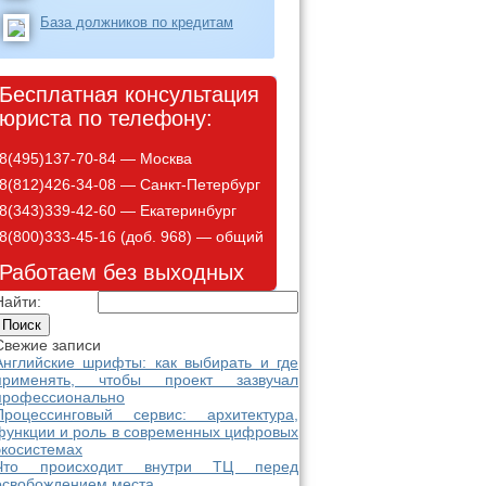
База должников по кредитам
Бесплатная консультация
юриста по телефону:
8(495)137-70-84 — Москва
8(812)426-34-08 — Санкт-Петербург
8(343)339-42-60 — Екатеринбург
8(800)333-45-16 (доб. 968) — общий
Работаем без выходных
Найти:
Свежие записи
Английские шрифты: как выбирать и где
применять, чтобы проект зазвучал
профессионально
Процессинговый сервис: архитектура,
функции и роль в современных цифровых
экосистемах
Что происходит внутри ТЦ перед
освобождением места