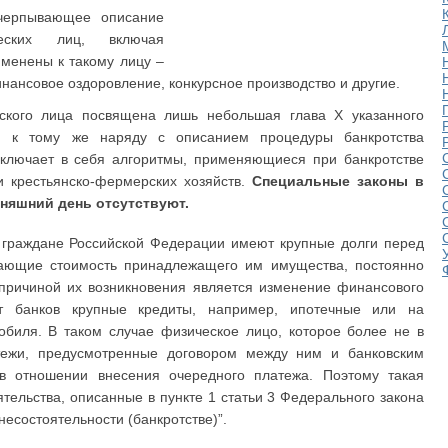
счерпывающее описание
еских лиц, включая
именены к такому лицу –
ансовое оздоровление, конкурсное производство и другие.
еского лица посвящена лишь небольшая глава X указанного
ая к тому же наряду с описанием процедуры банкротства
ключает в себя алгоритмы, применяющиеся при банкротстве
 крестьянско-фермерских хозяйств.
Специальные законы в
дняшний день отсутствуют.
а граждане Российской Федерации имеют крупные долги перед
ающие стоимость принадлежащего им имущества, постоянно
 причиной их возникновения является изменение финансового
т банков крупные кредиты, например, ипотечные или на
обиля. В таком случае физическое лицо, которое более не в
тежи, предусмотренные договором между ним и банковским
 в отношении внесения очередного платежа. Поэтому такая
тельства, описанные в пункте 1 статьи 3 Федерального закона
несостоятельности (банкротстве)”.