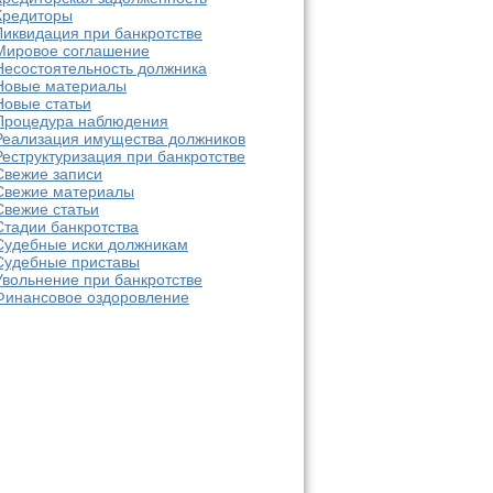
Кредиторы
Ликвидация при банкротстве
Мировое соглашение
Несостоятельность должника
Новые материалы
Новые статьи
Процедура наблюдения
Реализация имущества должников
Реструктуризация при банкротстве
Свежие записи
Свежие материалы
Свежие статьи
Стадии банкротства
Судебные иски должникам
Судебные приставы
Увольнение при банкротстве
Финансовое оздоровление