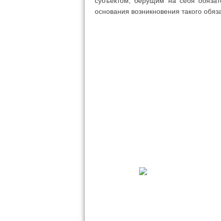
субъектом, берущим на себя обязат
основания возникновения такого обяз