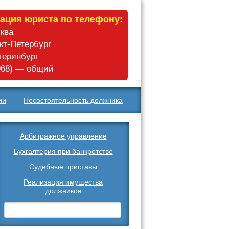
ация юриста по телефону:
сква
нкт-Петербург
атеринбург
 968) — общий
ии
Несостоятельность должника
Арбитражное управление
Бухгалтерия при банкротстве
Судебные приставы
Реализация имущества
должников