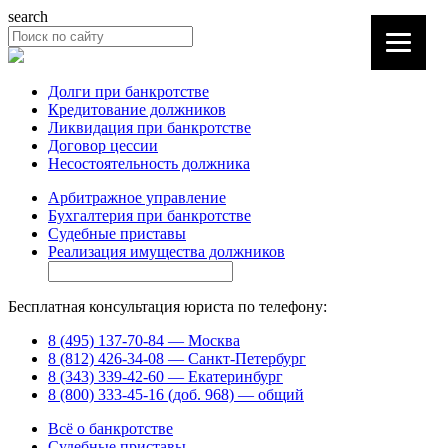
search
Долги при банкротстве
Кредитование должников
Ликвидация при банкротстве
Договор цессии
Несостоятельность должника
Арбитражное управление
Бухгалтерия при банкротстве
Судебные приставы
Реализация имущества должников
Бесплатная консультация юриста по телефону:
8 (495) 137-70-84 — Москва
8 (812) 426-34-08 — Санкт-Петербург
8 (343) 339-42-60 — Екатеринбург
8 (800) 333-45-16 (доб. 968) — общий
Всё о банкротстве
Судебные приставы