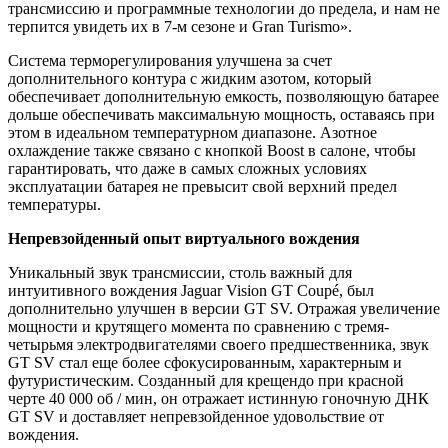
трансмиссию и программные технологии до предела, и нам не
терпится увидеть их в 7-м сезоне и Gran Turismo».
Система терморегулирования улучшена за счет
дополнительного контура с жидким азотом, который
обеспечивает дополнительную емкость, позволяющую батарее
дольше обеспечивать максимальную мощность, оставаясь при
этом в идеальном температурном диапазоне. Азотное
охлаждение также связано с кнопкой Boost в салоне, чтобы
гарантировать, что даже в самых сложных условиях
эксплуатации батарея не превысит свой верхний предел
температуры.
Непревзойденный опыт виртуального вождения
Уникальный звук трансмиссии, столь важный для
интуитивного вождения Jaguar Vision GT Coupé, был
дополнительно улучшен в версии GT SV. Отражая увеличение
мощности и крутящего момента по сравнению с тремя-
четырьмя электродвигателями своего предшественника, звук
GT SV стал еще более сфокусированным, характерным и
футуристическим. Созданный для крещендо при красной
черте 40 000 об / мин, он отражает истинную гоночную ДНК
GT SV и доставляет непревзойденное удовольствие от
вождения.