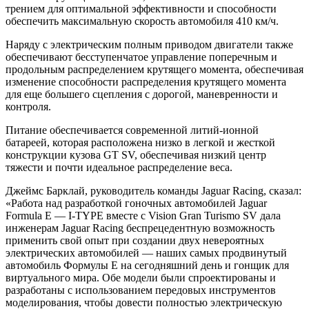
трением для оптимальной эффективности и способности
обеспечить максимальную скорость автомобиля 410 км/ч.
Наряду с электрическим полным приводом двигатели также
обеспечивают бесступенчатое управление поперечным и
продольным распределением крутящего момента, обеспечивая
изменение способности распределения крутящего момента
для еще большего сцепления с дорогой, маневренности и
контроля.
Питание обеспечивается современной литий-ионной
батареей, которая расположена низко в легкой и жесткой
конструкции кузова GT SV, обеспечивая низкий центр
тяжести и почти идеальное распределение веса.
Джеймс Барклай, руководитель команды Jaguar Racing, сказал:
«Работа над разработкой гоночных автомобилей Jaguar
Formula E — I-TYPE вместе с Vision Gran Turismo SV дала
инженерам Jaguar Racing беспрецедентную возможность
применить свой опыт при создании двух невероятных
электрических автомобилей — наших самых продвинутый
автомобиль Формулы Е на сегодняшний день и гонщик для
виртуального мира. Обе модели были спроектированы и
разработаны с использованием передовых инструментов
моделирования, чтобы довести полностью электрическую