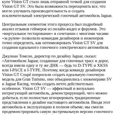
купе Vision GT стало лишь отправной точкой для создания
Vision GT SV. Это была возможность переоценить все, что
могло улучшить производительность и создать
исключительный электрический гоночный автомобиль Jaguar.
Центральным элементом этого процесса был подробный
анализ отзывов геймеров из онлайн-видео и форумов. Это
«виртуальное тестирование» в сочетании с многими часами
«за рулем» позволило командам дизайнеров и инженеров
точно определить, как оптимизировать Vision GT SV для
создания идеального гоночного электрического автомобиля.
Джулиан Томсон, директор по дизайну Jaguar, сказал:
«Автомобили Jaguar, созданные для гоночных трасс и дорог,
всегда имели одну и ту же ДНК — будь то D-TYPE и XKSS
или I-PACE и I-TYPE. Поэтому, когда команду дизайнеров
Vision GT Coupé попросили создать идеальную гоночную
модель для Gran Turismo, они объединились с инженерами SV
и Jaguar Racing, чтобы создать нечто действительно
особенное. Vision GT SV — эффектный и визуально
интригующий автомобиль, демонстрирующий, чего можно
добиться, если полностью игнорировать традиционные
представления о дизайне настоящего автомобиля. Вводя этот
автомобиль в эксплуатацию в полном объеме, мы смогли
продемонстрировать самую экстремальную версию гоночного