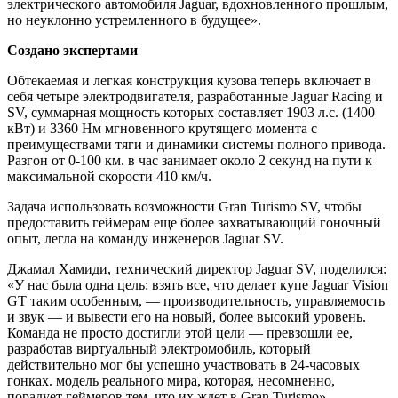
электрического автомобиля Jaguar, вдохновленного прошлым,
но неуклонно устремленного в будущее».
Создано экспертами
Обтекаемая и легкая конструкция кузова теперь включает в
себя четыре электродвигателя, разработанные Jaguar Racing и
SV, суммарная мощность которых составляет 1903 л.с. (1400
кВт) и 3360 Нм мгновенного крутящего момента с
преимуществами тяги и динамики системы полного привода.
Разгон от 0-100 км. в час занимает около 2 секунд на пути к
максимальной скорости 410 км/ч.
Задача использовать возможности Gran Turismo SV, чтобы
предоставить геймерам еще более захватывающий гоночный
опыт, легла на команду инженеров Jaguar SV.
Джамал Хамиди, технический директор Jaguar SV, поделился:
«У нас была одна цель: взять все, что делает купе Jaguar Vision
GT таким особенным, — производительность, управляемость
и звук — и вывести его на новый, более высокий уровень.
Команда не просто достигли этой цели — превзошли ее,
разработав виртуальный электромобиль, который
действительно мог бы успешно участвовать в 24-часовых
гонках. модель реального мира, которая, несомненно,
порадует геймеров тем, что их ждет в Gran Turismo».