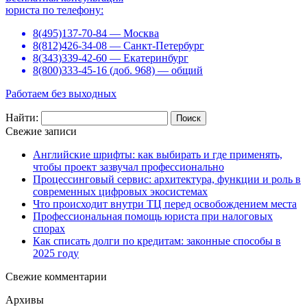
юриста по телефону:
8(495)137-70-84 — Москва
8(812)426-34-08 — Санкт-Петербург
8(343)339-42-60 — Екатеринбург
8(800)333-45-16 (доб. 968) — общий
Работаем без выходных
Найти:
Свежие записи
Английские шрифты: как выбирать и где применять,
чтобы проект зазвучал профессионально
Процессинговый сервис: архитектура, функции и роль в
современных цифровых экосистемах
Что происходит внутри ТЦ перед освобождением места
Профессиональная помощь юриста при налоговых
спорах
Как списать долги по кредитам: законные способы в
2025 году
Свежие комментарии
Архивы