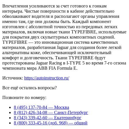
Впечатления усиливаются за счет готового к гонкам
интерьера. Чистые поверхности в кабине действительно
обволакивают водителя и располагают органы управления
именно там, где они должны быть. Каждый компонент
изготовлен с абсолютной точностью из передовых легких
материалов, включая новые ткани TYPEFIBRE, используемые
для покрытия двух скульптурных композитных сидений.
TYPEFIBRE — это инновационная система качественных
материалов, разработанная Jaguar для создания более легкой
альтернативы коже, обеспечивающей исключительный
комфорт и долговечность. Ткани TYPEFIBRE будут
протестированы Jaguar Racing в I-TYPE 5 во время 7-го сезона
чемпионата мира ABB FIA Formula E.
Источник:
https://autoinstruction.ru/
Все ещё остались вопросы?
Позвоните по номеру:
8 (495) 137-70-84 — Москва
8 (812) 426-34-08 — Санкт-Петербург
8 (343) 339-42-60 — Екатеринбург
8 (800) 333-45-16 (доб. 968) — общий