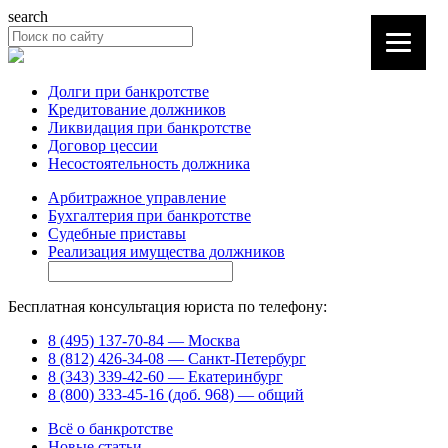
search
Долги при банкротстве
Кредитование должников
Ликвидация при банкротстве
Договор цессии
Несостоятельность должника
Арбитражное управление
Бухгалтерия при банкротстве
Судебные приставы
Реализация имущества должников
Бесплатная консультация юриста по телефону:
8 (495) 137-70-84 — Москва
8 (812) 426-34-08 — Санкт-Петербург
8 (343) 339-42-60 — Екатеринбург
8 (800) 333-45-16 (доб. 968) — общий
Всё о банкротстве
Новые статьи