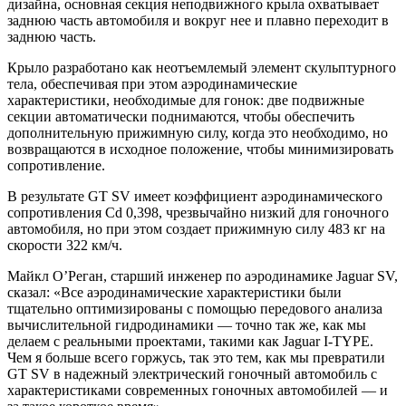
дизайна, основная секция неподвижного крыла охватывает
заднюю часть автомобиля и вокруг нее и плавно переходит в
заднюю часть.
Крыло разработано как неотъемлемый элемент скульптурного
тела, обеспечивая при этом аэродинамические
характеристики, необходимые для гонок: две подвижные
секции автоматически поднимаются, чтобы обеспечить
дополнительную прижимную силу, когда это необходимо, но
возвращаются в исходное положение, чтобы минимизировать
сопротивление.
В результате GT SV имеет коэффициент аэродинамического
сопротивления Cd 0,398, чрезвычайно низкий для гоночного
автомобиля, но при этом создает прижимную силу 483 кг на
скорости 322 км/ч.
Майкл О’Реган, старший инженер по аэродинамике Jaguar SV,
сказал: «Все аэродинамические характеристики были
тщательно оптимизированы с помощью передового анализа
вычислительной гидродинамики — точно так же, как мы
делаем с реальными проектами, такими как Jaguar I-TYPE.
Чем я больше всего горжусь, так это тем, как мы превратили
GT SV в надежный электрический гоночный автомобиль с
характеристиками современных гоночных автомобилей — и