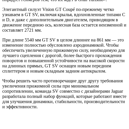
Элегантный силуэт Vision GT Coupé по-прежнему четко
узнаваем в GT SV, включая крылья, вдохновленные типами C
и D, и даже с дополнительным двигателем, приводящим в
движение переднюю ось, колесная база остается неизменной и
составляет 2721 мм.
При длине 5540 мм GT SV в целом длиннее на 861 мм — это
изменение полностью обусловлено аэродинамикой. Чтобы
обеспечить увеличенную прижимную силу, необходимую для
лучшего сцепления с дорогой, более быстрого прохождения
поворотов и повышенной устойчивости на высокой скорости
на длинных прямых, GT SV оснащен новым передним
сплиттером и новым складным задним антикрылом.
Чтобы решить часто противоречащие друг другу требования
увеличения прижимной силы при минимальном
сопротивлении, команда SV совместно с дизайнерами Jaguar
разработала полный набор функций, которые работают вместе
для улучшения динамики, стабильности, производительности
и эффективности.