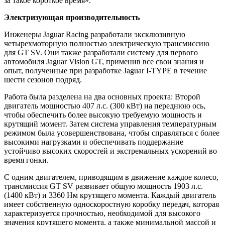
за такое короткое время».
Электризующая производительность
Инженеры Jaguar Racing разработали эксклюзивную
четырехмоторную полностью электрическую трансмиссию
для GT SV. Они также разработали систему для первого
автомобиля Jaguar Vision GT, применив все свои знания и
опыт, полученные при разработке Jaguar I-TYPE в течение
шести сезонов подряд.
Работа была разделена на два основных проекта: Второй
двигатель мощностью 407 л.с. (300 кВт) на переднюю ось,
чтобы обеспечить более высокую требуемую мощность и
крутящий момент. Затем система управления температурным
режимом была усовершенствована, чтобы справляться с более
высокими нагрузками и обеспечивать поддержание
устойчиво высоких скоростей и экстремальных ускорений во
время гонки.
С одним двигателем, приводящим в движение каждое колесо,
трансмиссия GT SV развивает общую мощность 1903 л.с.
(1400 кВт) и 3360 Нм крутящего момента. Каждый двигатель
имеет собственную односкоростную коробку передач, которая
характеризуется прочностью, необходимой для высокого
значения крутящего момента, а также минимальной массой и