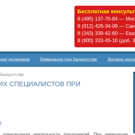
Бесплатная консульт
8 (495) 137-70-84 — Мо
8 (812) 426-34-08 — Са
8 (343) 339-42-60 — Ек
8 (800) 333-45-16 (доб.
ние должников
Ликвидация при банкротстве
Договор цесс
банкротстве
Х СПЕЦИАЛИСТОВ ПРИ
Ы
 прекращения деятельности предприятий. При ликвидации