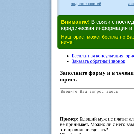
задолженностей
ли
Внимание!
В связи с после
юридическая информация в д
Наш юрист может бесплатно Вас
ниже: