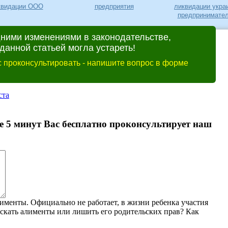
квидации ООО
предприятия
ликвидации укра
предпринимател
дними изменениями в законодательстве,
анной статьей могла устареть!
 проконсультировать - напишите вопрос в форме