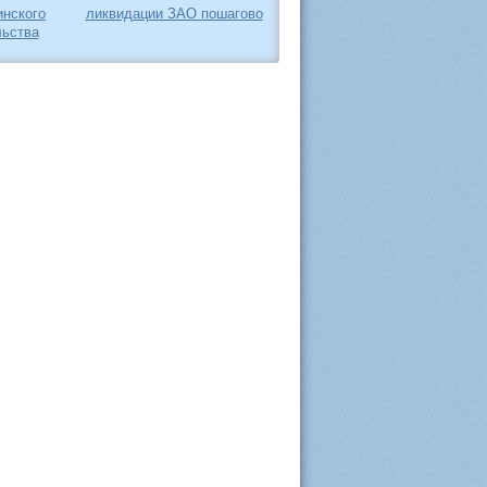
инского
ликвидации ЗАО пошагово
ьства