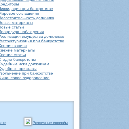
Кредиторы
Ликвидация при банкротстве
Мировое соглашение
Несостоятельность должника
Новые материалы
Новые статьи
Процедура наблюдения
Реализация имущества должников
Реструктуризация при банкротстве
Свежие записи
Свежие материалы
Свежие статьи
Стадии банкротства
Судебные иски должникам
Судебные приставы
Увольнение при банкротстве
Финансовое оздоровление
сти
Различные способы