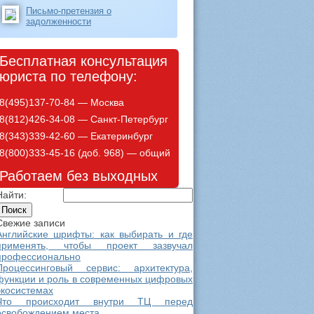
Письмо-претензия о
задолженности
Бесплатная консультация
юриста по телефону:
8(495)137-70-84 — Москва
8(812)426-34-08 — Санкт-Петербург
8(343)339-42-60 — Екатеринбург
8(800)333-45-16 (доб. 968) — общий
Работаем без выходных
Найти:
Свежие записи
Английские шрифты: как выбирать и где
применять, чтобы проект зазвучал
профессионально
Процессинговый сервис: архитектура,
функции и роль в современных цифровых
экосистемах
Что происходит внутри ТЦ перед
освобождением места