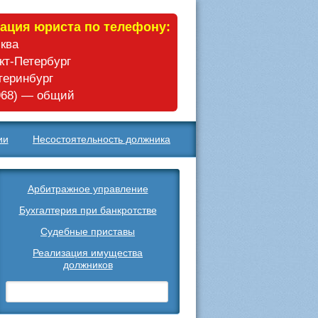
ация юриста по телефону:
сква
нкт-Петербург
атеринбург
 968) — общий
ии
Несостоятельность должника
Арбитражное управление
Бухгалтерия при банкротстве
Судебные приставы
Реализация имущества
должников